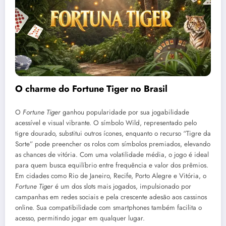
O charme do Fortune Tiger no Brasil
O
Fortune Tiger
ganhou popularidade por sua jogabilidade
acessível e visual vibrante. O símbolo Wild, representado pelo
tigre dourado, substitui outros ícones, enquanto o recurso “Tigre da
Sorte” pode preencher os rolos com símbolos premiados, elevando
as chances de vitória. Com uma volatilidade média, o jogo é ideal
para quem busca equilíbrio entre frequência e valor dos prêmios.
Em cidades como Rio de Janeiro, Recife, Porto Alegre e Vitória, o
Fortune Tiger
é um dos slots mais jogados, impulsionado por
campanhas em redes sociais e pela crescente adesão aos cassinos
online. Sua compatibilidade com smartphones também facilita o
acesso, permitindo jogar em qualquer lugar.