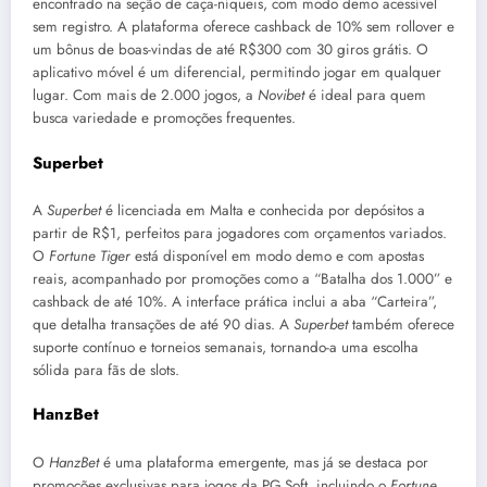
encontrado na seção de caça-níqueis, com modo demo acessível
sem registro. A plataforma oferece cashback de 10% sem rollover e
um bônus de boas-vindas de até R$300 com 30 giros grátis. O
aplicativo móvel é um diferencial, permitindo jogar em qualquer
lugar. Com mais de 2.000 jogos, a
Novibet
é ideal para quem
busca variedade e promoções frequentes.
Superbet
A
Superbet
é licenciada em Malta e conhecida por depósitos a
partir de R$1, perfeitos para jogadores com orçamentos variados.
O
Fortune Tiger
está disponível em modo demo e com apostas
reais, acompanhado por promoções como a “Batalha dos 1.000” e
cashback de até 10%. A interface prática inclui a aba “Carteira”,
que detalha transações de até 90 dias. A
Superbet
também oferece
suporte contínuo e torneios semanais, tornando-a uma escolha
sólida para fãs de slots.
HanzBet
O
HanzBet
é uma plataforma emergente, mas já se destaca por
promoções exclusivas para jogos da PG Soft, incluindo o
Fortune
.