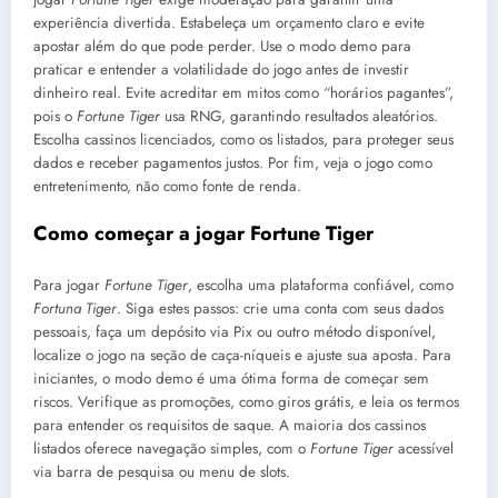
experiência divertida. Estabeleça um orçamento claro e evite
apostar além do que pode perder. Use o modo demo para
praticar e entender a volatilidade do jogo antes de investir
dinheiro real. Evite acreditar em mitos como “horários pagantes”,
pois o
Fortune Tiger
usa RNG, garantindo resultados aleatórios.
Escolha cassinos licenciados, como os listados, para proteger seus
dados e receber pagamentos justos. Por fim, veja o jogo como
entretenimento, não como fonte de renda.
Como começar a jogar Fortune Tiger
Para jogar
Fortune Tiger
, escolha uma plataforma confiável, como
Fortuna Tiger
. Siga estes passos: crie uma conta com seus dados
pessoais, faça um depósito via Pix ou outro método disponível,
localize o jogo na seção de caça-níqueis e ajuste sua aposta. Para
iniciantes, o modo demo é uma ótima forma de começar sem
riscos. Verifique as promoções, como giros grátis, e leia os termos
para entender os requisitos de saque. A maioria dos cassinos
listados oferece navegação simples, com o
Fortune Tiger
acessível
via barra de pesquisa ou menu de slots.