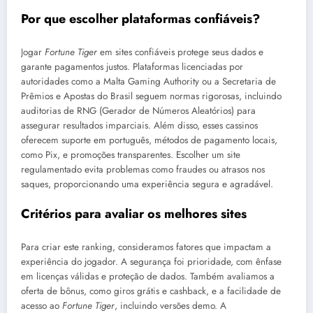
Por que escolher plataformas confiáveis?
Jogar
Fortune Tiger
em sites confiáveis protege seus dados e
garante pagamentos justos. Plataformas licenciadas por
autoridades como a Malta Gaming Authority ou a Secretaria de
Prêmios e Apostas do Brasil seguem normas rigorosas, incluindo
auditorias de RNG (Gerador de Números Aleatórios) para
assegurar resultados imparciais. Além disso, esses cassinos
oferecem suporte em português, métodos de pagamento locais,
como Pix, e promoções transparentes. Escolher um site
regulamentado evita problemas como fraudes ou atrasos nos
saques, proporcionando uma experiência segura e agradável.
Critérios para avaliar os melhores sites
Para criar este ranking, consideramos fatores que impactam a
experiência do jogador. A segurança foi prioridade, com ênfase
em licenças válidas e proteção de dados. Também avaliamos a
oferta de bônus, como giros grátis e cashback, e a facilidade de
acesso ao
Fortune Tiger
, incluindo versões demo. A