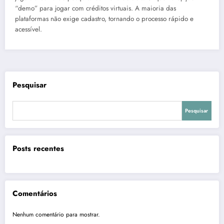
“demo” para jogar com créditos virtuais. A maioria das
plataformas não exige cadastro, tornando o processo rápido e
acessível.
Pesquisar
Pesquisar
Posts recentes
Comentários
Nenhum comentário para mostrar.