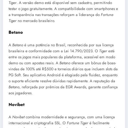
Tiger
. A versão demo está disponível sem cadastro, permitindo
testar o jogo gratuitamente. A compatibilidade com smartphones e
a transparência nas transações reforçam a liderança do
Fortuna
Tiger
no mercado brasileiro.
Betano
A
Betano
é uma potência no Brasil, reconhecida por sua licença
brasileira e conformidade com a Lei 14.790/2023. O
Tiger
está
entre os jogos mais populares da plataforma, acessível em modo
demo ou com apostas reais. A
Betano
oferece um bônus de boas-
vindas de 100% até R$500 e torneios diários que incluem slots da
PG Soft. Seu aplicativo Android é elogiado pela fluidez, enquanto
o suporte eficiente resolve dúvidas rapidamente. A reputação da
Betano
, reforçada por prêmios da EGR Awards, garante confiança
aos jogadores.
Novibet
A
Novibet
combina modernidade e segurança, com uma licença
internacional e criptografia SSL. O
Fortune Tiger
é facilmente