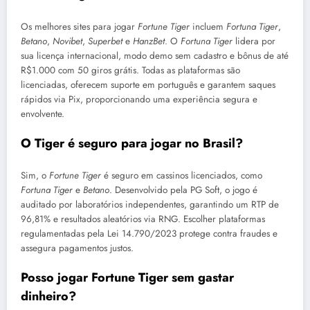
Os melhores sites para jogar
Fortune Tiger
incluem
Fortuna Tiger
,
Betano
,
Novibet
,
Superbet
e
HanzBet
. O
Fortuna Tiger
lidera por
sua licença internacional, modo demo sem cadastro e bônus de até
R$1.000 com 50 giros grátis. Todas as plataformas são
licenciadas, oferecem suporte em português e garantem saques
rápidos via Pix, proporcionando uma experiência segura e
envolvente.
O Tiger é seguro para jogar no Brasil?
Sim, o
Fortune Tiger
é seguro em cassinos licenciados, como
Fortuna Tiger
e
Betano
. Desenvolvido pela PG Soft, o jogo é
auditado por laboratórios independentes, garantindo um RTP de
96,81% e resultados aleatórios via RNG. Escolher plataformas
regulamentadas pela Lei 14.790/2023 protege contra fraudes e
assegura pagamentos justos.
Posso jogar Fortune Tiger sem gastar
dinheiro?