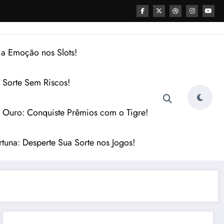
e a Emoção nos Slots!
 Sorte Sem Riscos!
 Ouro: Conquiste Prêmios com o Tigre!
rtuna: Desperte Sua Sorte nos Jogos!