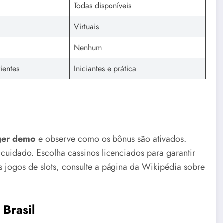
Todas disponíveis
Virtuais
Nenhum
ientes
Iniciantes e prática
ger demo
e observe como os bônus são ativados.
cuidado. Escolha cassinos licenciados para garantir
s jogos de slots, consulte a página da Wikipédia sobre
 Brasil