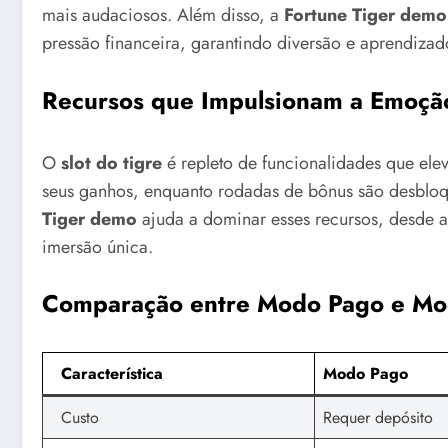
mais audaciosos. Além disso, a
Fortune Tiger demo
pressão financeira, garantindo diversão e aprendizad
Recursos que Impulsionam a Emoçã
O
slot do tigre
é repleto de funcionalidades que ele
seus ganhos, enquanto rodadas de bônus são desbloq
Tiger demo
ajuda a dominar esses recursos, desde as
imersão única.
Comparação entre Modo Pago e M
Característica
Modo Pago
Custo
Requer depósito