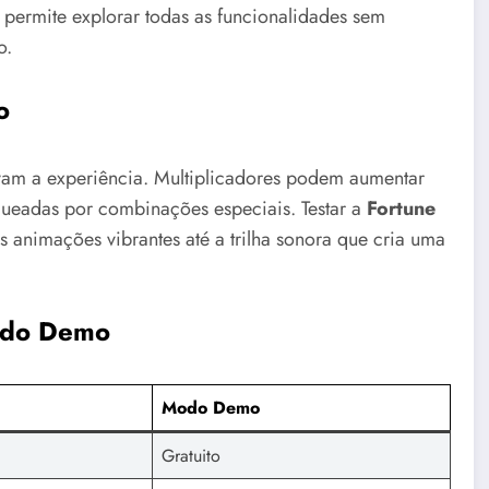
permite explorar todas as funcionalidades sem
o.
o
vam a experiência. Multiplicadores podem aumentar
ueadas por combinações especiais. Testar a
Fortune
 animações vibrantes até a trilha sonora que cria uma
odo Demo
Modo Demo
Gratuito