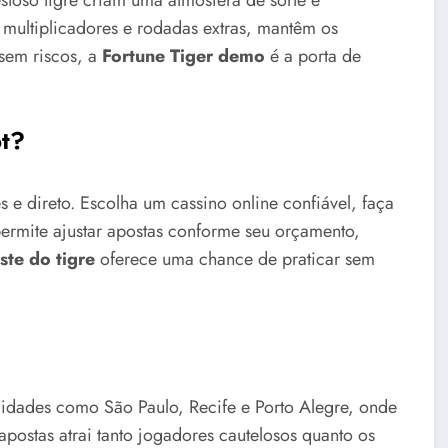
multiplicadores e rodadas extras, mantêm os
 sem riscos, a
Fortune Tiger demo
é a porta de
t?
s e direto. Escolha um cassino online confiável, faça
 permite ajustar apostas conforme seu orçamento,
ste do tigre
oferece uma chance de praticar sem
dades como São Paulo, Recife e Porto Alegre, onde
 apostas atrai tanto jogadores cautelosos quanto os