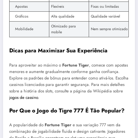
Apostas
Flexíveis
Fixas ou limitadas
Gráficos
Alta qualidade
Qualidade variável
Otimizado para
Mobilidade
Nem sempre otimizado
mobile
Dicas para Maximizar Sua Experiência
Para aproveitar ao máximo o
Fortune Tiger
, comece com apostas
menores e aumente gradualmente conforme ganha confiança.
Explore os padrões de bônus para entender como ativá-los. Escolha
cassinos licenciados para garantir segurança. Para mais detalhes
sobre a história dos slots, consulte a página da Wikipédia sobre
jogos de cassino
.
Por Que o Jogo do Tigre 777 É Tão Popular?
A popularidade do
Fortune Tiger
e sua variação 777 vem da
combinação de jogabilidade fluida e design cativante. Jogadores
de Recife a Brasília encontram no slot uma experiência que