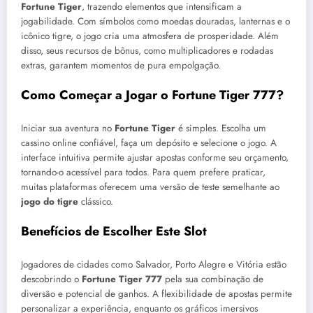
Fortune Tiger
, trazendo elementos que intensificam a
jogabilidade. Com símbolos como moedas douradas, lanternas e o
icônico tigre, o jogo cria uma atmosfera de prosperidade. Além
disso, seus recursos de bônus, como multiplicadores e rodadas
extras, garantem momentos de pura empolgação.
Como Começar a Jogar o Fortune Tiger 777?
Iniciar sua aventura no
Fortune Tiger
é simples. Escolha um
cassino online confiável, faça um depósito e selecione o jogo. A
interface intuitiva permite ajustar apostas conforme seu orçamento,
tornando-o acessível para todos. Para quem prefere praticar,
muitas plataformas oferecem uma versão de teste semelhante ao
jogo do tigre
clássico.
Benefícios de Escolher Este Slot
Jogadores de cidades como Salvador, Porto Alegre e Vitória estão
descobrindo o
Fortune Tiger 777
pela sua combinação de
diversão e potencial de ganhos. A flexibilidade de apostas permite
personalizar a experiência, enquanto os gráficos imersivos