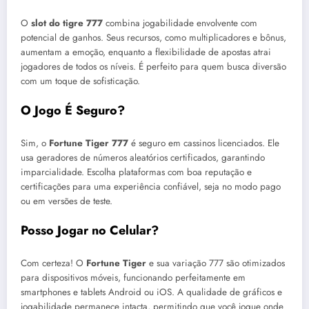
O
slot do tigre 777
combina jogabilidade envolvente com
potencial de ganhos. Seus recursos, como multiplicadores e bônus,
aumentam a emoção, enquanto a flexibilidade de apostas atrai
jogadores de todos os níveis. É perfeito para quem busca diversão
com um toque de sofisticação.
O Jogo É Seguro?
Sim, o
Fortune Tiger 777
é seguro em cassinos licenciados. Ele
usa geradores de números aleatórios certificados, garantindo
imparcialidade. Escolha plataformas com boa reputação e
certificações para uma experiência confiável, seja no modo pago
ou em versões de teste.
Posso Jogar no Celular?
Com certeza! O
Fortune Tiger
e sua variação 777 são otimizados
para dispositivos móveis, funcionando perfeitamente em
smartphones e tablets Android ou iOS. A qualidade de gráficos e
jogabilidade permanece intacta, permitindo que você jogue onde